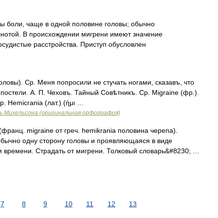
пы боли, чаще в одной половине головы; обычно
нотой. В происхождении мигрени имеют значение
осудистые расстройства. Приступ обусловлен
ловы). Ср. Меня попросили не стучать ногами, сказавъ, что
остели. А. П. Чеховъ. Тайный Совѣтникъ. Ср. Migraine (фр.).
р. Hemicrania (лат.) (ἡμι …
ь Михельсона (оригинальная орфография)
ранц. migraine от греч. hemikrania половина черепа).
бычно одну сторону головы и проявляющаяся в виде
и времени. Страдать от мигрени. Толковый словарь&#8230; …
7
8
9
10
11
12
13