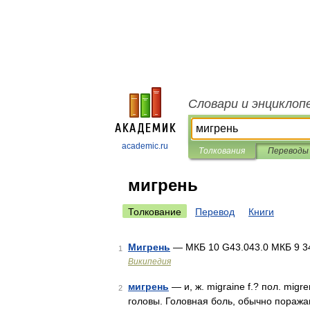
Словари и энциклоп
academic.ru
Толкования
Переводы
мигрень
Толкование
Перевод
Книги
Мигрень
— МКБ 10 G43.043.0 МКБ 9 
1
Википедия
мигрень
— и, ж. migraine f.? пол. mig
2
головы. Головная боль, обычно поража