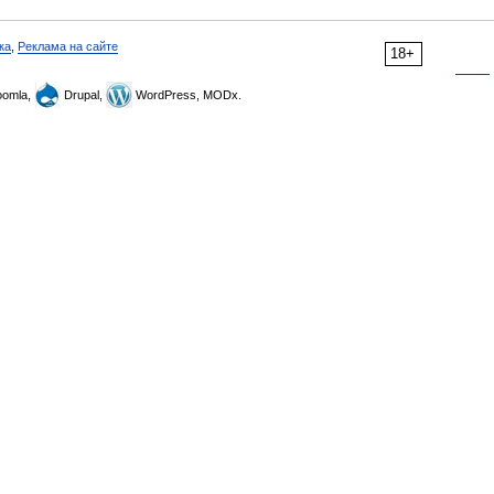
ка
,
Реклама на сайте
18+
omla,
Drupal,
WordPress, MODx.