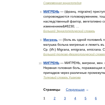
Современная энциклопедия
МИГРЕНЬ
— (франц. migraine) присту
8
сопровождаются головокружением, тош
наследственный фактор, вегетативно с
изменением&#8230; …
Большой Энциклопедический словарь
Мигрень
— (боль въ одной половинѣ го
9
матушка больна мигренью и лежитъ въ п
Ср. (Ит.) Migrana, emigrana, emicrana. С
Большой толково-фразеологический словар
МИГРЕНЬ
— МИГРЕНЬ, мигрени, жен. (ф
10
Нервная головная боль, поражающая о
припадков через различные промежутк
Толковый словарь Ушакова
Страницы
Следующая
→
1
2
3
4
5
6