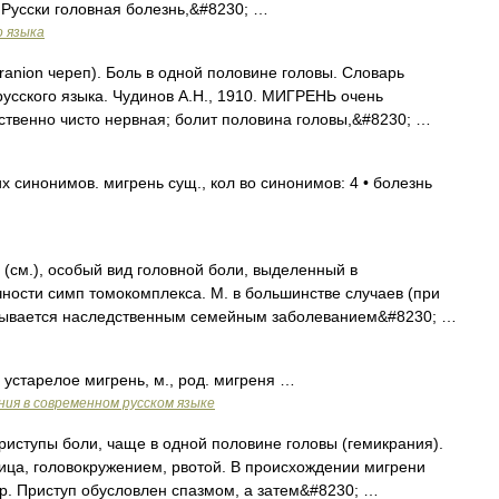
о Русски головная болезнь,&#8230; …
о языка
kranion череп). Боль в одной половине головы. Словарь
русского языка. Чудинов А.Н., 1910. МИГРЕНЬ очень
твенно чисто нервная; болит половина головы,&#8230; …
 синонимов. мигрень сущ., кол во синонимов: 4 • болезнь
(см.), особый вид головной боли, выделенный в
ности симп томокомплекса. М. в большинстве случаев (при
зывается наследственным семейным заболеванием&#8230; …
 устарелое мигрень, м., род. мигреня …
ия в современном русском языке
риступы боли, чаще в одной половине головы (гемикрания).
ца, головокружением, рвотой. В происхождении мигрени
р. Приступ обусловлен спазмом, а затем&#8230; …