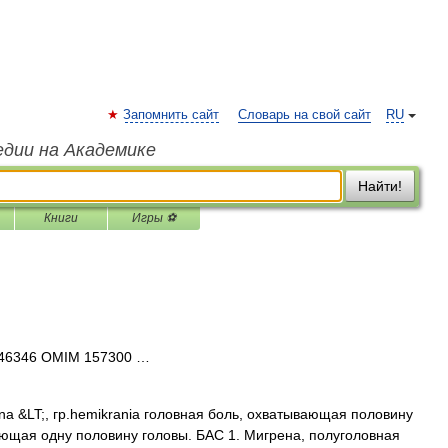
Запомнить сайт
Словарь на свой сайт
RU
едии на Академике
Найти!
Книги
Игры ⚽
346346 OMIM 157300 …
rena &LT;, гр.hemikrania головная боль, охватывающая половину
ющая одну половину головы. БАС 1. Мигрена, полуголовная