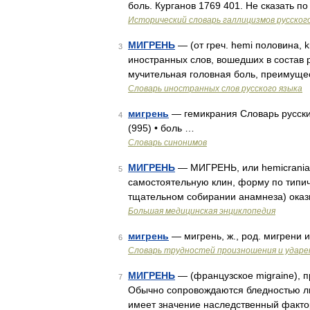
боль. Курганов 1769 401. Не сказать п
Исторический словарь галлицизмов русског
МИГРЕНЬ
— (от греч. hemi половина, 
3
иностранных слов, вошедших в состав 
мучительная головная боль, преимущес
Словарь иностранных слов русского языка
мигрень
— гемикрания Словарь русских
4
(995) • боль …
Словарь синонимов
МИГРЕНЬ
— МИГРЕНЬ, или hemicrania 
5
самостоятельную клин, форму по типич
тщательном собирании анамнеза) ока
Большая медицинская энциклопедия
мигрень
— мигрень, ж., род. мигрени и
6
Словарь трудностей произношения и ударен
МИГРЕНЬ
— (французское migraine), п
7
Обычно сопровождаются бледностью ли
имеет значение наследственный факто